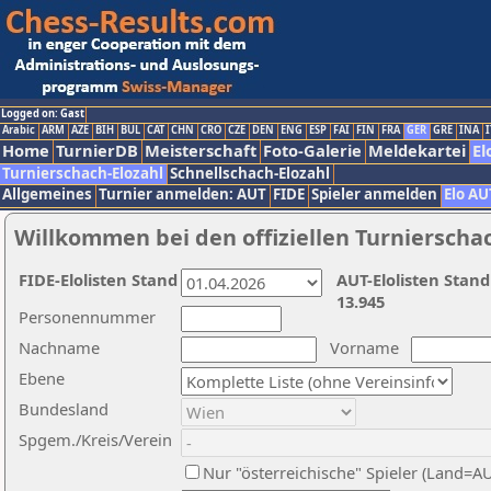
Logged on: Gast
Arabic
ARM
AZE
BIH
BUL
CAT
CHN
CRO
CZE
DEN
ENG
ESP
FAI
FIN
FRA
GER
GRE
INA
I
Home
TurnierDB
Meisterschaft
Foto-Galerie
Meldekartei
El
Turnierschach-Elozahl
Schnellschach-Elozahl
Allgemeines
Turnier anmelden: AUT
FIDE
Spieler anmelden
Elo AU
Willkommen bei den offiziellen Turnierscha
FIDE-Elolisten Stand
AUT-Elolisten Stand
13.945
Personennummer
Nachname
Vorname
Ebene
Bundesland
Spgem./Kreis/Verein
Nur "österreichische" Spieler (Land=A