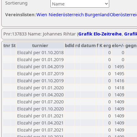
Sortierung
Vereinslisten:
Wien
Niederösterreich
Burgenland
Oberösterrei
Pnr:137833 Name: Johannes Rihtar (
Grafik Elo-Zeitreihe
,
Grafik
tnr
St
turnier
bdld
rd
datum
f
K
erg
elo+/-
gegn
Elozahl per 01.10.2018
0
0
Elozahl per 01.01.2019
0
0
Elozahl per 01.04.2019
0
1495
Elozahl per 01.07.2019
0
1495
Elozahl per 01.10.2019
0
1416
Elozahl per 01.01.2020
0
1418
Elozahl per 01.04.2020
0
1409
Elozahl per 01.07.2020
0
1409
Elozahl per 01.10.2020
0
1409
Elozahl per 01.01.2021
0
1409
Elozahl per 01.04.2021
0
1409
Elozahl per 01.07.2021
0
1409
Elozahl per 01.10.2021
0
1409