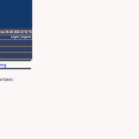
ime 06.08.2026 22:52:15
Login
Logout
artien: