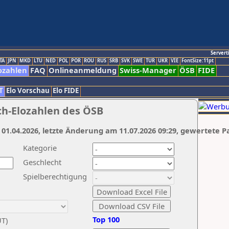
Servert
TA
JPN
MKD
LTU
NED
POL
POR
ROU
RUS
SRB
SVK
SWE
TUR
UKR
VIE
FontSize:11pt
ozahlen
FAQ
Onlineanmeldung
Swiss-Manager
ÖSB
FIDE
T
Elo Vorschau
Elo FIDE
ch-Elozahlen des ÖSB
 01.04.2026, letzte Änderung am 11.07.2026 09:29, gewertete P
Kategorie
Geschlecht
Spielberechtigung
Top 100
UT)