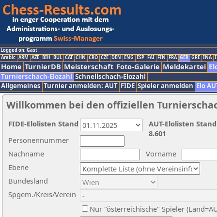
Logged on: Gast
Arabic
ARM
AZE
BIH
BUL
CAT
CHN
CRO
CZE
DEN
ENG
ESP
FAI
FIN
FRA
GER
GRE
INA
I
Home
TurnierDB
Meisterschaft
Foto-Galerie
Meldekartei
El
Turnierschach-Elozahl
Schnellschach-Elozahl
Allgemeines
Turnier anmelden: AUT
FIDE
Spieler anmelden
Elo AU
Willkommen bei den offiziellen Turnierscha
FIDE-Elolisten Stand
AUT-Elolisten Stand
8.601
Personennummer
Nachname
Vorname
Ebene
Bundesland
Spgem./Kreis/Verein
Nur "österreichische" Spieler (Land=A