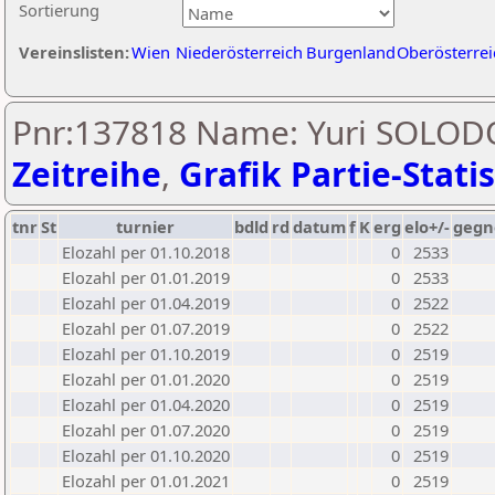
Sortierung
Vereinslisten:
Wien
Niederösterreich
Burgenland
Oberösterrei
Pnr:137818 Name: Yuri SOLO
Zeitreihe
,
Grafik Partie-Statis
tnr
St
turnier
bdld
rd
datum
f
K
erg
elo+/-
gegn
Elozahl per 01.10.2018
0
2533
Elozahl per 01.01.2019
0
2533
Elozahl per 01.04.2019
0
2522
Elozahl per 01.07.2019
0
2522
Elozahl per 01.10.2019
0
2519
Elozahl per 01.01.2020
0
2519
Elozahl per 01.04.2020
0
2519
Elozahl per 01.07.2020
0
2519
Elozahl per 01.10.2020
0
2519
Elozahl per 01.01.2021
0
2519