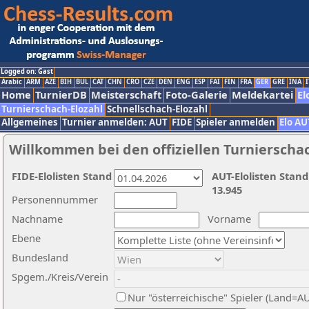
Logged on: Gast
Arabic
ARM
AZE
BIH
BUL
CAT
CHN
CRO
CZE
DEN
ENG
ESP
FAI
FIN
FRA
GER
GRE
INA
I
Home
TurnierDB
Meisterschaft
Foto-Galerie
Meldekartei
El
Turnierschach-Elozahl
Schnellschach-Elozahl
Allgemeines
Turnier anmelden: AUT
FIDE
Spieler anmelden
Elo AU
Willkommen bei den offiziellen Turnierscha
FIDE-Elolisten Stand
AUT-Elolisten Stand
13.945
Personennummer
Nachname
Vorname
Ebene
Bundesland
Spgem./Kreis/Verein
Nur "österreichische" Spieler (Land=A