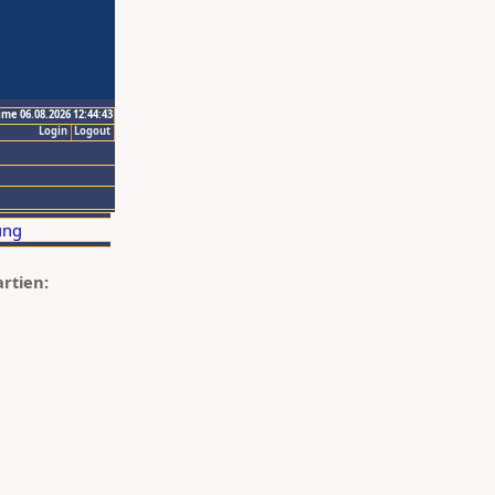
ime 06.08.2026 12:44:43
Login
Logout
artien: