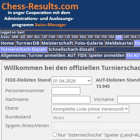
Logged on: Gast
Arabic
ARM
AZE
BIH
BUL
CAT
CHN
CRO
CZE
DEN
ENG
ESP
FAI
FIN
FRA
GER
GRE
INA
I
Home
TurnierDB
Meisterschaft
Foto-Galerie
Meldekartei
El
Turnierschach-Elozahl
Schnellschach-Elozahl
Allgemeines
Turnier anmelden: AUT
FIDE
Spieler anmelden
Elo AU
Willkommen bei den offiziellen Turnierscha
FIDE-Elolisten Stand
AUT-Elolisten Stand
13.945
Personennummer
Nachname
Vorname
Ebene
Bundesland
Spgem./Kreis/Verein
Nur "österreichische" Spieler (Land=A