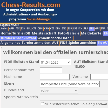
Logged on: Gast
Arabic
ARM
AZE
BIH
BUL
CAT
CHN
CRO
CZE
DEN
ENG
ESP
FAI
FIN
FRA
GER
GRE
INA
I
Home
TurnierDB
Meisterschaft
Foto-Galerie
Meldekartei
El
Turnierschach-Elozahl
Schnellschach-Elozahl
Allgemeines
Turnier anmelden: AUT
FIDE
Spieler anmelden
Elo AU
Willkommen bei den offiziellen Turnierscha
FIDE-Elolisten Stand
AUT-Elolisten Stand
13.600
Personennummer
Nachname
Vorname
Ebene
Bundesland
Spgem./Kreis/Verein
Nur "österreichische" Spieler (Land=A