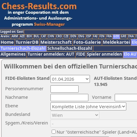
Logged on: Gast
Arabic
ARM
AZE
BIH
BUL
CAT
CHN
CRO
CZE
DEN
ENG
ESP
FAI
FIN
FRA
GER
GRE
INA
I
Home
TurnierDB
Meisterschaft
Foto-Galerie
Meldekartei
El
Turnierschach-Elozahl
Schnellschach-Elozahl
Allgemeines
Turnier anmelden: AUT
FIDE
Spieler anmelden
Elo AU
Willkommen bei den offiziellen Turnierscha
FIDE-Elolisten Stand
AUT-Elolisten Stand
13.945
Personennummer
Nachname
Vorname
Ebene
Bundesland
Spgem./Kreis/Verein
Nur "österreichische" Spieler (Land=A