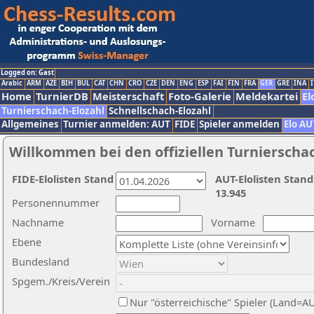
Logged on: Gast
Arabic
ARM
AZE
BIH
BUL
CAT
CHN
CRO
CZE
DEN
ENG
ESP
FAI
FIN
FRA
GER
GRE
INA
I
Home
TurnierDB
Meisterschaft
Foto-Galerie
Meldekartei
El
Turnierschach-Elozahl
Schnellschach-Elozahl
Allgemeines
Turnier anmelden: AUT
FIDE
Spieler anmelden
Elo AU
Willkommen bei den offiziellen Turnierscha
FIDE-Elolisten Stand
AUT-Elolisten Stand
13.945
Personennummer
Nachname
Vorname
Ebene
Bundesland
Spgem./Kreis/Verein
Nur "österreichische" Spieler (Land=A