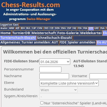
Logged on: Gast
Arabic
ARM
AZE
BIH
BUL
CAT
CHN
CRO
CZE
DEN
ENG
ESP
FAI
FIN
FRA
GER
GRE
INA
I
Home
TurnierDB
Meisterschaft
Foto-Galerie
Meldekartei
El
Turnierschach-Elozahl
Schnellschach-Elozahl
Allgemeines
Turnier anmelden: AUT
FIDE
Spieler anmelden
Elo AU
Willkommen bei den offiziellen Turnierscha
FIDE-Elolisten Stand
AUT-Elolisten Stand
13.945
Personennummer
Nachname
Vorname
Ebene
Bundesland
Spgem./Kreis/Verein
Nur "österreichische" Spieler (Land=A