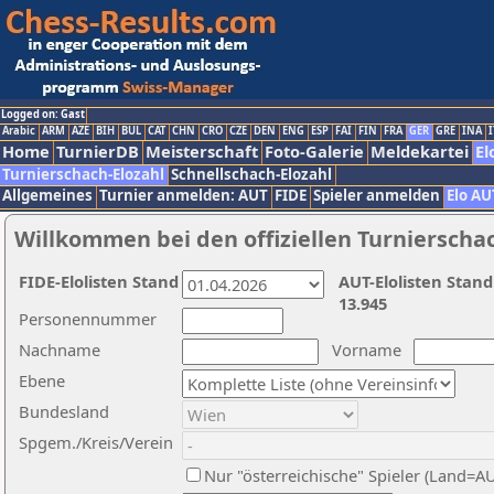
Logged on: Gast
Arabic
ARM
AZE
BIH
BUL
CAT
CHN
CRO
CZE
DEN
ENG
ESP
FAI
FIN
FRA
GER
GRE
INA
I
Home
TurnierDB
Meisterschaft
Foto-Galerie
Meldekartei
El
Turnierschach-Elozahl
Schnellschach-Elozahl
Allgemeines
Turnier anmelden: AUT
FIDE
Spieler anmelden
Elo AU
Willkommen bei den offiziellen Turnierscha
FIDE-Elolisten Stand
AUT-Elolisten Stand
13.945
Personennummer
Nachname
Vorname
Ebene
Bundesland
Spgem./Kreis/Verein
Nur "österreichische" Spieler (Land=A