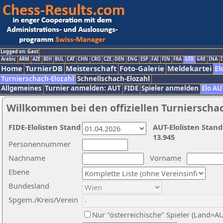
Logged on: Gast
Arabic
ARM
AZE
BIH
BUL
CAT
CHN
CRO
CZE
DEN
ENG
ESP
FAI
FIN
FRA
GER
GRE
INA
I
Home
TurnierDB
Meisterschaft
Foto-Galerie
Meldekartei
El
Turnierschach-Elozahl
Schnellschach-Elozahl
Allgemeines
Turnier anmelden: AUT
FIDE
Spieler anmelden
Elo AU
Willkommen bei den offiziellen Turnierscha
FIDE-Elolisten Stand
AUT-Elolisten Stand
13.945
Personennummer
Nachname
Vorname
Ebene
Bundesland
Spgem./Kreis/Verein
Nur "österreichische" Spieler (Land=A