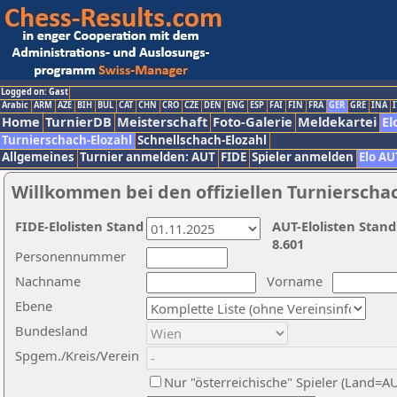
Logged on: Gast
Arabic
ARM
AZE
BIH
BUL
CAT
CHN
CRO
CZE
DEN
ENG
ESP
FAI
FIN
FRA
GER
GRE
INA
I
Home
TurnierDB
Meisterschaft
Foto-Galerie
Meldekartei
El
Turnierschach-Elozahl
Schnellschach-Elozahl
Allgemeines
Turnier anmelden: AUT
FIDE
Spieler anmelden
Elo AU
Willkommen bei den offiziellen Turnierscha
FIDE-Elolisten Stand
AUT-Elolisten Stand
8.601
Personennummer
Nachname
Vorname
Ebene
Bundesland
Spgem./Kreis/Verein
Nur "österreichische" Spieler (Land=A