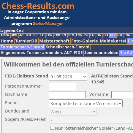
Logged on: Gast
Arabic
ARM
AZE
BIH
BUL
CAT
CHN
CRO
CZE
DEN
ENG
ESP
FAI
FIN
FRA
GER
GRE
INA
I
Home
TurnierDB
Meisterschaft
Foto-Galerie
Meldekartei
El
Turnierschach-Elozahl
Schnellschach-Elozahl
Allgemeines
Turnier anmelden: AUT
FIDE
Spieler anmelden
Elo AU
Willkommen bei den offiziellen Turnierscha
FIDE-Elolisten Stand
AUT-Elolisten Stand
13.945
Personennummer
Nachname
Vorname
Ebene
Bundesland
Spgem./Kreis/Verein
Nur "österreichische" Spieler (Land=A