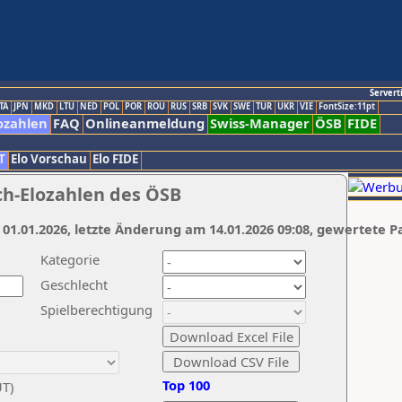
Servert
TA
JPN
MKD
LTU
NED
POL
POR
ROU
RUS
SRB
SVK
SWE
TUR
UKR
VIE
FontSize:11pt
ozahlen
FAQ
Onlineanmeldung
Swiss-Manager
ÖSB
FIDE
T
Elo Vorschau
Elo FIDE
ch-Elozahlen des ÖSB
 01.01.2026, letzte Änderung am 14.01.2026 09:08, gewertete P
Kategorie
Geschlecht
Spielberechtigung
Top 100
UT)