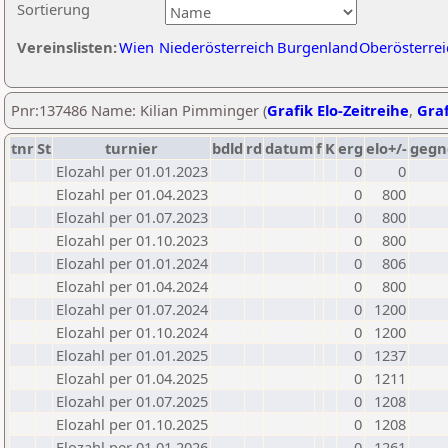
Sortierung
Vereinslisten:
Wien
Niederösterreich
Burgenland
Oberösterrei
Pnr:137486 Name: Kilian Pimminger (
Grafik Elo-Zeitreihe
,
Graf
tnr
St
turnier
bdld
rd
datum
f
K
erg
elo+/-
gegn
Elozahl per 01.01.2023
0
0
Elozahl per 01.04.2023
0
800
Elozahl per 01.07.2023
0
800
Elozahl per 01.10.2023
0
800
Elozahl per 01.01.2024
0
806
Elozahl per 01.04.2024
0
800
Elozahl per 01.07.2024
0
1200
Elozahl per 01.10.2024
0
1200
Elozahl per 01.01.2025
0
1237
Elozahl per 01.04.2025
0
1211
Elozahl per 01.07.2025
0
1208
Elozahl per 01.10.2025
0
1208
Elozahl per 01.01.2026
0
1261