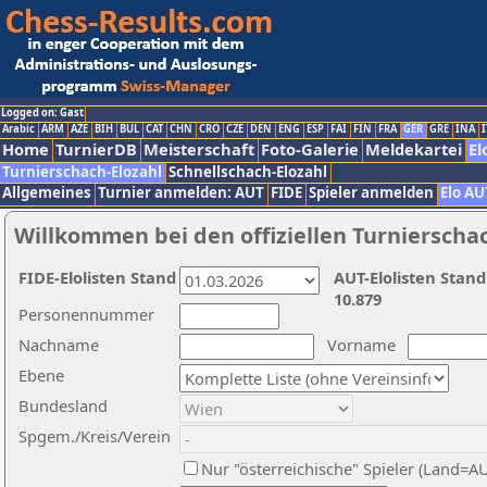
Logged on: Gast
Arabic
ARM
AZE
BIH
BUL
CAT
CHN
CRO
CZE
DEN
ENG
ESP
FAI
FIN
FRA
GER
GRE
INA
I
Home
TurnierDB
Meisterschaft
Foto-Galerie
Meldekartei
El
Turnierschach-Elozahl
Schnellschach-Elozahl
Allgemeines
Turnier anmelden: AUT
FIDE
Spieler anmelden
Elo AU
Willkommen bei den offiziellen Turnierscha
FIDE-Elolisten Stand
AUT-Elolisten Stand
10.879
Personennummer
Nachname
Vorname
Ebene
Bundesland
Spgem./Kreis/Verein
Nur "österreichische" Spieler (Land=A