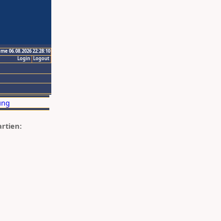
ime 06.08.2026 22:28:10
Login
Logout
artien: