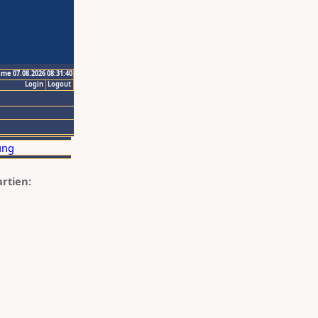
ime 07.08.2026 08:31:40
Login
Logout
artien: