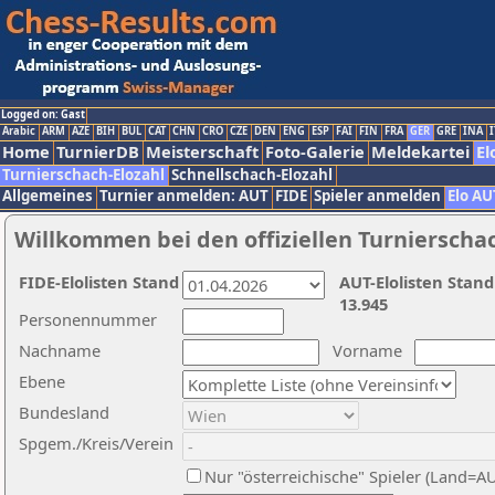
Logged on: Gast
Arabic
ARM
AZE
BIH
BUL
CAT
CHN
CRO
CZE
DEN
ENG
ESP
FAI
FIN
FRA
GER
GRE
INA
I
Home
TurnierDB
Meisterschaft
Foto-Galerie
Meldekartei
El
Turnierschach-Elozahl
Schnellschach-Elozahl
Allgemeines
Turnier anmelden: AUT
FIDE
Spieler anmelden
Elo AU
Willkommen bei den offiziellen Turnierscha
FIDE-Elolisten Stand
AUT-Elolisten Stand
13.945
Personennummer
Nachname
Vorname
Ebene
Bundesland
Spgem./Kreis/Verein
Nur "österreichische" Spieler (Land=A