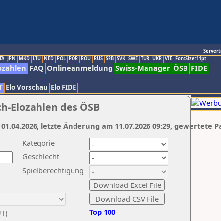
Servert
TA
JPN
MKD
LTU
NED
POL
POR
ROU
RUS
SRB
SVK
SWE
TUR
UKR
VIE
FontSize:11pt
ozahlen
FAQ
Onlineanmeldung
Swiss-Manager
ÖSB
FIDE
T
Elo Vorschau
Elo FIDE
ch-Elozahlen des ÖSB
 01.04.2026, letzte Änderung am 11.07.2026 09:29, gewertete P
Kategorie
Geschlecht
Spielberechtigung
Top 100
UT)