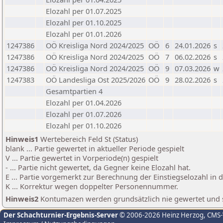
Elozahl per 01.07.2025
Elozahl per 01.10.2025
Elozahl per 01.01.2026
1247386
OÖ Kreisliga Nord 2024/2025
OÖ
6
24.01.2026
s
1247386
OÖ Kreisliga Nord 2024/2025
OÖ
7
06.02.2026
s
1247386
OÖ Kreisliga Nord 2024/2025
OÖ
9
07.03.2026
w
1247383
OÖ Landesliga Ost 2025/2026
OÖ
9
28.02.2026
s
Gesamtpartien 4
Elozahl per 01.04.2026
Elozahl per 01.07.2026
Elozahl per 01.10.2026
Hinweis1
Wertebereich Feld St (Status)
blank ... Partie gewertet in aktueller Periode gespielt
V ... Partie gewertet in Vorperiode(n) gespielt
- ... Partie nicht gewertet, da Gegner keine Elozahl hat.
E ... Partie vorgemerkt zur Berechnung der Einstiegselozahl in
K ... Korrektur wegen doppelter Personennummer.
Hinweis2
Kontumazen werden grundsätzlich nie gewertet und sin
Der Schachturnier-Ergebnis-Server
© 2006-2026 Heinz Herzog
, CMS