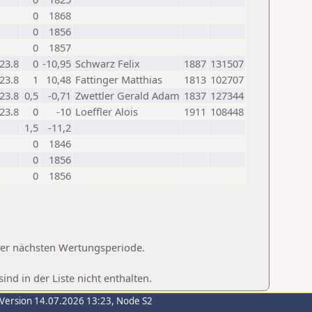
0
1868
0
1856
0
1857
23.8
0
-10,95
Schwarz Felix
1887
131507
23.8
1
10,48
Fattinger Matthias
1813
102707
23.8
0,5
-0,71
Zwettler Gerald Adam
1837
127344
23.8
0
-10
Loeffler Alois
1911
108448
1,5
-11,2
0
1846
0
1856
0
1856
 der nächsten Wertungsperiode.
d in der Liste nicht enthalten.
-Version 14.07.2026 13:23, Node S2