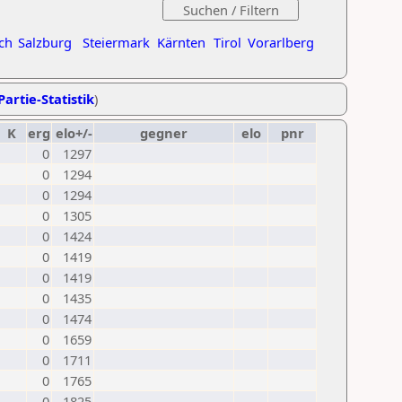
ch
Salzburg
Steiermark
Kärnten
Tirol
Vorarlberg
Partie-Statistik
)
K
erg
elo+/-
gegner
elo
pnr
0
1297
0
1294
0
1294
0
1305
0
1424
0
1419
0
1419
0
1435
0
1474
0
1659
0
1711
0
1765
0
1825