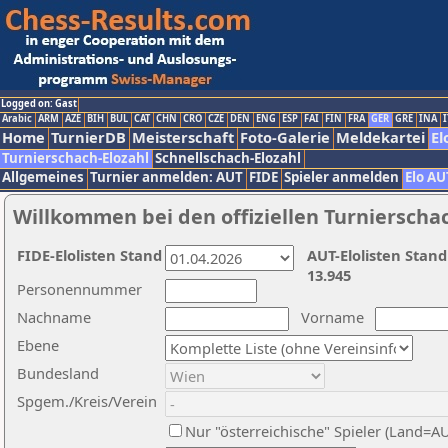
Logged on: Gast
Arabic
ARM
AZE
BIH
BUL
CAT
CHN
CRO
CZE
DEN
ENG
ESP
FAI
FIN
FRA
GER
GRE
INA
I
Home
TurnierDB
Meisterschaft
Foto-Galerie
Meldekartei
El
Turnierschach-Elozahl
Schnellschach-Elozahl
Allgemeines
Turnier anmelden: AUT
FIDE
Spieler anmelden
Elo AU
Willkommen bei den offiziellen Turnierscha
FIDE-Elolisten Stand
AUT-Elolisten Stand
13.945
Personennummer
Nachname
Vorname
Ebene
Bundesland
Spgem./Kreis/Verein
Nur "österreichische" Spieler (Land=A