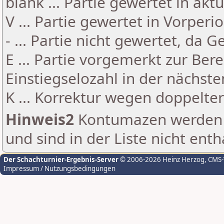
blank ... Partie gewertet in akt
V ... Partie gewertet in Vorperi
- ... Partie nicht gewertet, da 
E ... Partie vorgemerkt zur Be
Einstiegselozahl in der nächst
K ... Korrektur wegen doppelt
Hinweis2
Kontumazen werden g
und sind in der Liste nicht enth
Der Schachturnier-Ergebnis-Server
© 2006-2026 Heinz Herzog
, CMS
Impressum / Nutzungsbedingungen