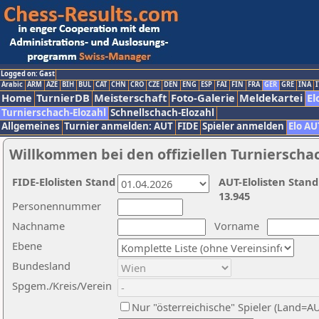
Logged on: Gast
Arabic
ARM
AZE
BIH
BUL
CAT
CHN
CRO
CZE
DEN
ENG
ESP
FAI
FIN
FRA
GER
GRE
INA
I
Home
TurnierDB
Meisterschaft
Foto-Galerie
Meldekartei
El
Turnierschach-Elozahl
Schnellschach-Elozahl
Allgemeines
Turnier anmelden: AUT
FIDE
Spieler anmelden
Elo AU
Willkommen bei den offiziellen Turnierscha
FIDE-Elolisten Stand
AUT-Elolisten Stand
13.945
Personennummer
Nachname
Vorname
Ebene
Bundesland
Spgem./Kreis/Verein
Nur "österreichische" Spieler (Land=A