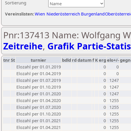
Sortierung
Vereinslisten:
Wien
Niederösterreich
Burgenland
Oberösterrei
Pnr:137413 Name: Wolfgang Wei
Zeitreihe
,
Grafik Partie-Statis
tnr
St
turnier
bdld
rd
datum
f
K
erg
elo+/-
gegn
Elozahl per 01.01.2019
0
0
Elozahl per 01.04.2019
0
0
Elozahl per 01.07.2019
0
1247
Elozahl per 01.10.2019
0
1247
Elozahl per 01.01.2020
0
1247
Elozahl per 01.04.2020
0
1255
Elozahl per 01.07.2020
0
1255
Elozahl per 01.10.2020
0
1255
Elozahl per 01.01.2021
0
1255
Elozahl per 01.04.2021
0
1255