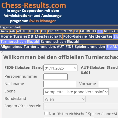
Logged on: Gast
Arabic
ARM
AZE
BIH
BUL
CAT
CHN
CRO
CZE
DEN
ENG
ESP
FAI
FIN
FRA
GER
GRE
INA
I
Home
TurnierDB
Meisterschaft
Foto-Galerie
Meldekartei
El
Turnierschach-Elozahl
Schnellschach-Elozahl
Allgemeines
Turnier anmelden: AUT
FIDE
Spieler anmelden
Elo AU
Willkommen bei den offiziellen Turnierscha
FIDE-Elolisten Stand
AUT-Elolisten Stand
8.601
Personennummer
Nachname
Vorname
Ebene
Bundesland
Spgem./Kreis/Verein
Nur "österreichische" Spieler (Land=A