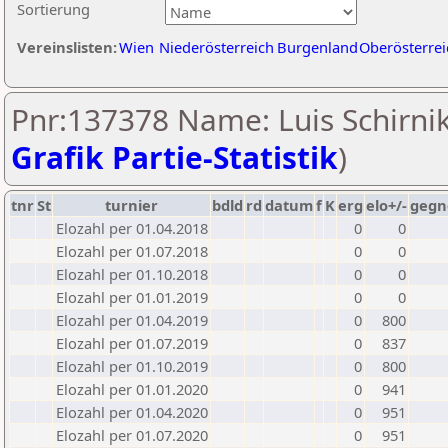
Sortierung
Vereinslisten:
Wien
Niederösterreich
Burgenland
Oberösterrei
Pnr:137378 Name: Luis Schirnik
Grafik Partie-Statistik
)
tnr
St
turnier
bdld
rd
datum
f
K
erg
elo+/-
gegn
Elozahl per 01.04.2018
0
0
Elozahl per 01.07.2018
0
0
Elozahl per 01.10.2018
0
0
Elozahl per 01.01.2019
0
0
Elozahl per 01.04.2019
0
800
Elozahl per 01.07.2019
0
837
Elozahl per 01.10.2019
0
800
Elozahl per 01.01.2020
0
941
Elozahl per 01.04.2020
0
951
Elozahl per 01.07.2020
0
951