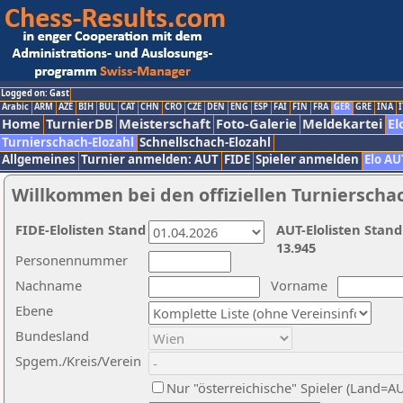
Logged on: Gast
Arabic
ARM
AZE
BIH
BUL
CAT
CHN
CRO
CZE
DEN
ENG
ESP
FAI
FIN
FRA
GER
GRE
INA
I
Home
TurnierDB
Meisterschaft
Foto-Galerie
Meldekartei
El
Turnierschach-Elozahl
Schnellschach-Elozahl
Allgemeines
Turnier anmelden: AUT
FIDE
Spieler anmelden
Elo AU
Willkommen bei den offiziellen Turnierscha
FIDE-Elolisten Stand
AUT-Elolisten Stand
13.945
Personennummer
Nachname
Vorname
Ebene
Bundesland
Spgem./Kreis/Verein
Nur "österreichische" Spieler (Land=A