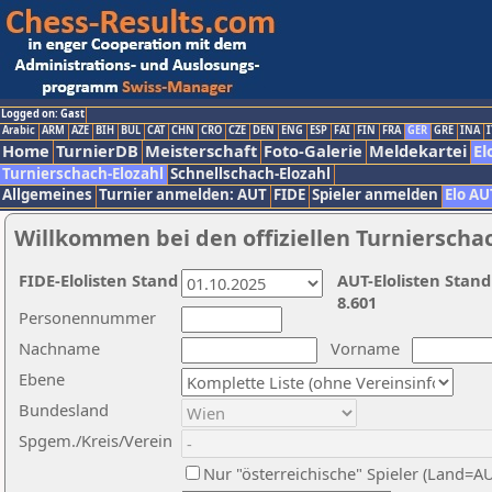
Logged on: Gast
Arabic
ARM
AZE
BIH
BUL
CAT
CHN
CRO
CZE
DEN
ENG
ESP
FAI
FIN
FRA
GER
GRE
INA
I
Home
TurnierDB
Meisterschaft
Foto-Galerie
Meldekartei
El
Turnierschach-Elozahl
Schnellschach-Elozahl
Allgemeines
Turnier anmelden: AUT
FIDE
Spieler anmelden
Elo AU
Willkommen bei den offiziellen Turnierscha
FIDE-Elolisten Stand
AUT-Elolisten Stand
8.601
Personennummer
Nachname
Vorname
Ebene
Bundesland
Spgem./Kreis/Verein
Nur "österreichische" Spieler (Land=A