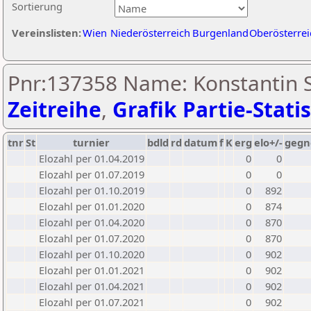
Sortierung
Vereinslisten:
Wien
Niederösterreich
Burgenland
Oberösterrei
Pnr:137358 Name: Konstantin S
Zeitreihe
,
Grafik Partie-Statis
tnr
St
turnier
bdld
rd
datum
f
K
erg
elo+/-
gegn
Elozahl per 01.04.2019
0
0
Elozahl per 01.07.2019
0
0
Elozahl per 01.10.2019
0
892
Elozahl per 01.01.2020
0
874
Elozahl per 01.04.2020
0
870
Elozahl per 01.07.2020
0
870
Elozahl per 01.10.2020
0
902
Elozahl per 01.01.2021
0
902
Elozahl per 01.04.2021
0
902
Elozahl per 01.07.2021
0
902