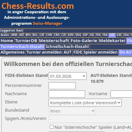
Logged on: Gast
Arabic
ARM
AZE
BIH
BUL
CAT
CHN
CRO
CZE
DEN
ENG
ESP
FAI
FIN
FRA
GER
GRE
INA
I
Home
TurnierDB
Meisterschaft
Foto-Galerie
Meldekartei
El
Turnierschach-Elozahl
Schnellschach-Elozahl
Allgemeines
Turnier anmelden: AUT
FIDE
Spieler anmelden
Elo AU
Willkommen bei den offiziellen Turnierscha
FIDE-Elolisten Stand
AUT-Elolisten Stand
10.879
Personennummer
Nachname
Vorname
Ebene
Bundesland
Spgem./Kreis/Verein
Nur "österreichische" Spieler (Land=A