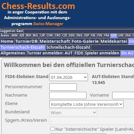
Logged on: Gast
Arabic
ARM
AZE
BIH
BUL
CAT
CHN
CRO
CZE
DEN
ENG
ESP
FAI
FIN
FRA
GER
GRE
INA
I
Home
TurnierDB
Meisterschaft
Foto-Galerie
Meldekartei
El
Turnierschach-Elozahl
Schnellschach-Elozahl
Allgemeines
Turnier anmelden: AUT
FIDE
Spieler anmelden
Elo AU
Willkommen bei den offiziellen Turnierscha
FIDE-Elolisten Stand
AUT-Elolisten Stand
13.945
Personennummer
Nachname
Vorname
Ebene
Bundesland
Spgem./Kreis/Verein
Nur "österreichische" Spieler (Land=A