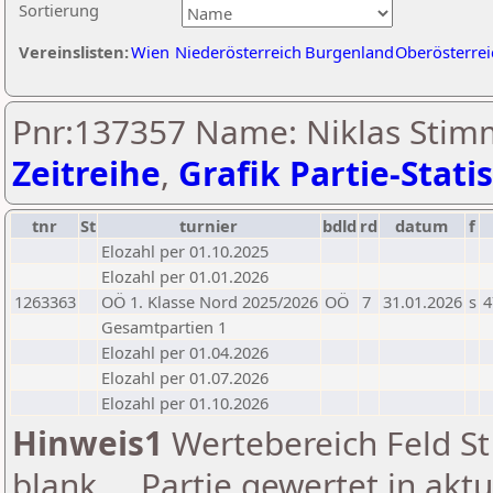
Sortierung
Vereinslisten:
Wien
Niederösterreich
Burgenland
Oberösterrei
Pnr:137357 Name: Niklas Stim
Zeitreihe
,
Grafik Partie-Statis
tnr
St
turnier
bdld
rd
datum
f
Elozahl per 01.10.2025
Elozahl per 01.01.2026
1263363
OÖ 1. Klasse Nord 2025/2026
OÖ
7
31.01.2026
s
4
Gesamtpartien 1
Elozahl per 01.04.2026
Elozahl per 01.07.2026
Elozahl per 01.10.2026
Hinweis1
Wertebereich Feld St 
blank ... Partie gewertet in akt