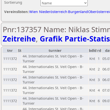
Sortierung
Vereinslisten:
Wien
Niederösterreich
Burgenland
Oberösterrei
Pnr:137357 Name: Niklas Stim
Zeitreihe
,
Grafik Partie-Statis
tnr
St
turnier
bdld
rd
da
44. Internationales St. Veit Open - B-
1111372
Knt
1
05.0
Turnier
44. Internationales St. Veit Open - B-
1111372
Knt
2
06.0
Turnier
44. Internationales St. Veit Open - B-
1111372
Knt
3
06.0
Turnier
44. Internationales St. Veit Open - B-
1111372
Knt
4
07.0
Turnier
44. Internationales St. Veit Open - B-
1111372
Knt
6
09.0
Turnier
44. Internationales St. Veit Open - B-