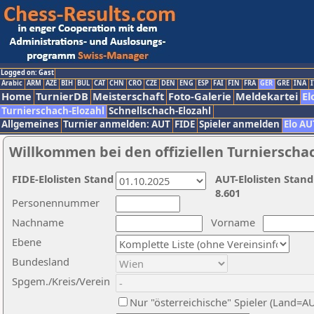
Logged on: Gast
Arabic
ARM
AZE
BIH
BUL
CAT
CHN
CRO
CZE
DEN
ENG
ESP
FAI
FIN
FRA
GER
GRE
INA
I
Home
TurnierDB
Meisterschaft
Foto-Galerie
Meldekartei
El
Turnierschach-Elozahl
Schnellschach-Elozahl
Allgemeines
Turnier anmelden: AUT
FIDE
Spieler anmelden
Elo AU
Willkommen bei den offiziellen Turnierscha
FIDE-Elolisten Stand
AUT-Elolisten Stand
8.601
Personennummer
Nachname
Vorname
Ebene
Bundesland
Spgem./Kreis/Verein
Nur "österreichische" Spieler (Land=A