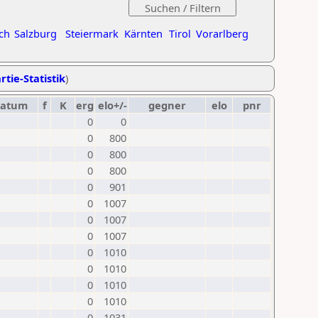
ch
Salzburg
Steiermark
Kärnten
Tirol
Vorarlberg
rtie-Statistik
)
datum
f
K
erg
elo+/-
gegner
elo
pnr
0
0
0
800
0
800
0
800
0
901
0
1007
0
1007
0
1007
0
1010
0
1010
0
1010
0
1010
0
1031