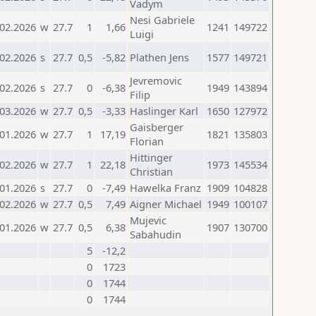
Vadym
Nesi Gabriele
.02.2026
w
27.7
1
1,66
1241
149722
Luigi
.02.2026
s
27.7
0,5
-5,82
Plathen Jens
1577
149721
Jevremovic
.02.2026
s
27.7
0
-6,38
1949
143894
Filip
.03.2026
w
27.7
0,5
-3,33
Haslinger Karl
1650
127972
Gaisberger
.01.2026
w
27.7
1
17,19
1821
135803
Florian
Hittinger
.02.2026
w
27.7
1
22,18
1973
145534
Christian
.01.2026
s
27.7
0
-7,49
Hawelka Franz
1909
104828
.02.2026
w
27.7
0,5
7,49
Aigner Michael
1949
100107
Mujevic
.01.2026
w
27.7
0,5
6,38
1907
130700
Sabahudin
5
-12,2
0
1723
0
1744
0
1744