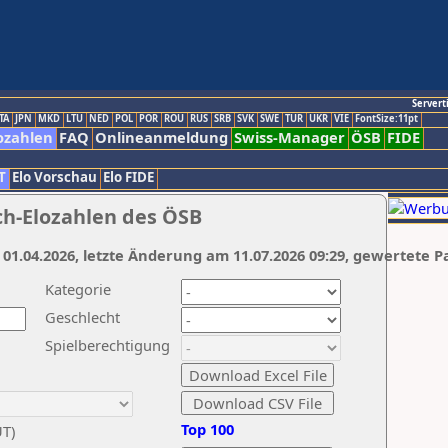
Servert
TA
JPN
MKD
LTU
NED
POL
POR
ROU
RUS
SRB
SVK
SWE
TUR
UKR
VIE
FontSize:11pt
ozahlen
FAQ
Onlineanmeldung
Swiss-Manager
ÖSB
FIDE
T
Elo Vorschau
Elo FIDE
ch-Elozahlen des ÖSB
 01.04.2026, letzte Änderung am 11.07.2026 09:29, gewertete P
Kategorie
Geschlecht
Spielberechtigung
Top 100
UT)