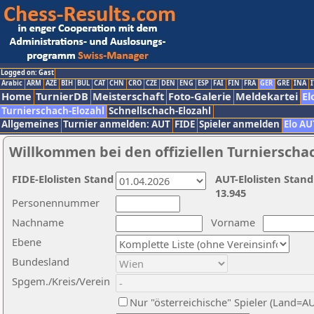
Logged on: Gast
Arabic
ARM
AZE
BIH
BUL
CAT
CHN
CRO
CZE
DEN
ENG
ESP
FAI
FIN
FRA
GER
GRE
INA
I
Home
TurnierDB
Meisterschaft
Foto-Galerie
Meldekartei
El
Turnierschach-Elozahl
Schnellschach-Elozahl
Allgemeines
Turnier anmelden: AUT
FIDE
Spieler anmelden
Elo AU
Willkommen bei den offiziellen Turnierscha
FIDE-Elolisten Stand
AUT-Elolisten Stand
13.945
Personennummer
Nachname
Vorname
Ebene
Bundesland
Spgem./Kreis/Verein
Nur "österreichische" Spieler (Land=A