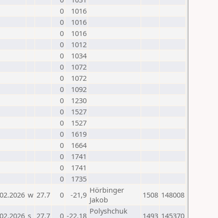
0
1016
0
1016
0
1016
0
1012
0
1034
0
1072
0
1072
0
1092
0
1230
0
1527
0
1527
0
1619
0
1664
0
1741
0
1741
0
1735
Hörbinger
.02.2026
w
27.7
0
-21,9
1508
148008
Jakob
Polyshchuk
.02.2026
s
27.7
0
-22,18
1493
145370