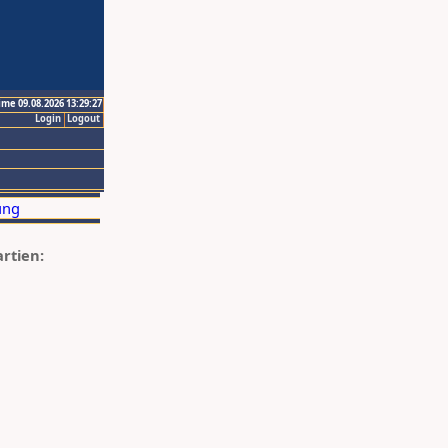
ime 09.08.2026 13:29:27
Login
Logout
artien: