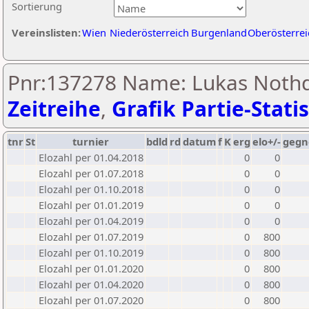
Sortierung
Vereinslisten:
Wien
Niederösterreich
Burgenland
Oberösterrei
Pnr:137278 Name: Lukas Nothdu
Zeitreihe
,
Grafik Partie-Statis
tnr
St
turnier
bdld
rd
datum
f
K
erg
elo+/-
gegn
Elozahl per 01.04.2018
0
0
Elozahl per 01.07.2018
0
0
Elozahl per 01.10.2018
0
0
Elozahl per 01.01.2019
0
0
Elozahl per 01.04.2019
0
0
Elozahl per 01.07.2019
0
800
Elozahl per 01.10.2019
0
800
Elozahl per 01.01.2020
0
800
Elozahl per 01.04.2020
0
800
Elozahl per 01.07.2020
0
800