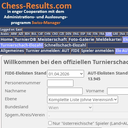
Logged on: Gast
Arabic
ARM
AZE
BIH
BUL
CAT
CHN
CRO
CZE
DEN
ENG
ESP
FAI
FIN
FRA
GER
GRE
INA
I
Home
TurnierDB
Meisterschaft
Foto-Galerie
Meldekartei
El
Turnierschach-Elozahl
Schnellschach-Elozahl
Allgemeines
Turnier anmelden: AUT
FIDE
Spieler anmelden
Elo AU
Willkommen bei den offiziellen Turnierscha
FIDE-Elolisten Stand
AUT-Elolisten Stand
13.945
Personennummer
Nachname
Vorname
Ebene
Bundesland
Spgem./Kreis/Verein
Nur "österreichische" Spieler (Land=A