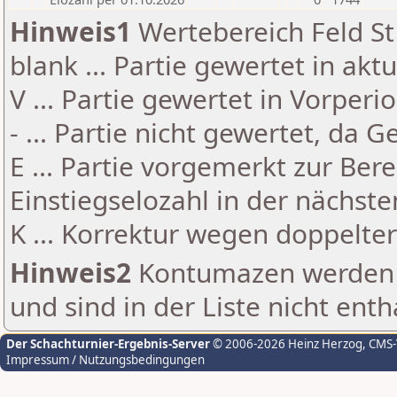
Hinweis1
Wertebereich Feld St 
blank ... Partie gewertet in akt
V ... Partie gewertet in Vorperi
- ... Partie nicht gewertet, da 
E ... Partie vorgemerkt zur Be
Einstiegselozahl in der nächst
K ... Korrektur wegen doppelt
Hinweis2
Kontumazen werden g
und sind in der Liste nicht enth
Der Schachturnier-Ergebnis-Server
© 2006-2026 Heinz Herzog
, CMS
Impressum / Nutzungsbedingungen