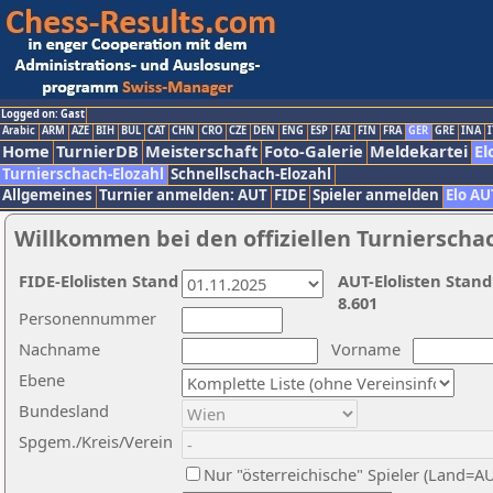
Logged on: Gast
Arabic
ARM
AZE
BIH
BUL
CAT
CHN
CRO
CZE
DEN
ENG
ESP
FAI
FIN
FRA
GER
GRE
INA
I
Home
TurnierDB
Meisterschaft
Foto-Galerie
Meldekartei
El
Turnierschach-Elozahl
Schnellschach-Elozahl
Allgemeines
Turnier anmelden: AUT
FIDE
Spieler anmelden
Elo AU
Willkommen bei den offiziellen Turnierscha
FIDE-Elolisten Stand
AUT-Elolisten Stand
8.601
Personennummer
Nachname
Vorname
Ebene
Bundesland
Spgem./Kreis/Verein
Nur "österreichische" Spieler (Land=A