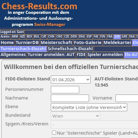
Logged on: Gast
Arabic
ARM
AZE
BIH
BUL
CAT
CHN
CRO
CZE
DEN
ENG
ESP
FAI
FIN
FRA
GER
GRE
INA
I
Home
TurnierDB
Meisterschaft
Foto-Galerie
Meldekartei
El
Turnierschach-Elozahl
Schnellschach-Elozahl
Allgemeines
Turnier anmelden: AUT
FIDE
Spieler anmelden
Elo AU
Willkommen bei den offiziellen Turnierscha
FIDE-Elolisten Stand
AUT-Elolisten Stand
13.945
Personennummer
Nachname
Vorname
Ebene
Bundesland
Spgem./Kreis/Verein
Nur "österreichische" Spieler (Land=A