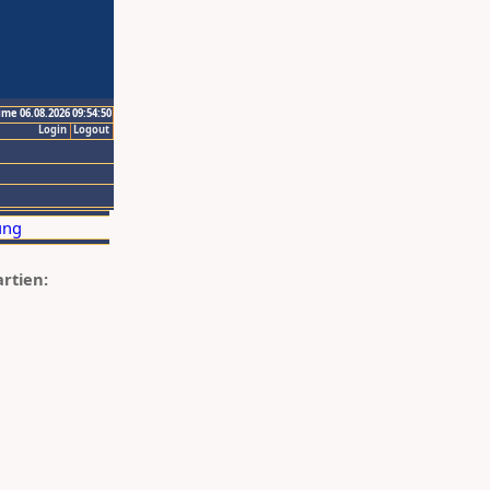
ime 06.08.2026 09:54:50
Login
Logout
artien: