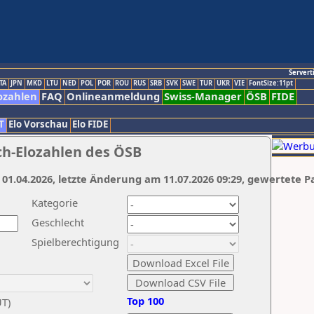
Servert
TA
JPN
MKD
LTU
NED
POL
POR
ROU
RUS
SRB
SVK
SWE
TUR
UKR
VIE
FontSize:11pt
ozahlen
FAQ
Onlineanmeldung
Swiss-Manager
ÖSB
FIDE
T
Elo Vorschau
Elo FIDE
ch-Elozahlen des ÖSB
 01.04.2026, letzte Änderung am 11.07.2026 09:29, gewertete P
Kategorie
Geschlecht
Spielberechtigung
Top 100
UT)