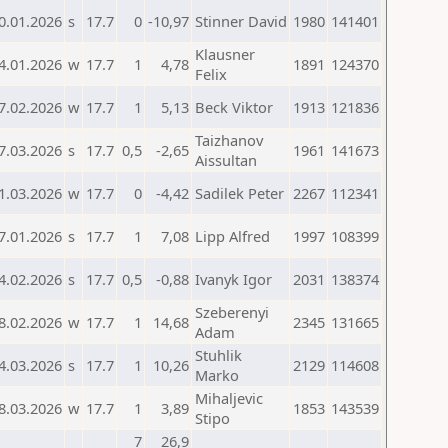
0.01.2026
s
17.7
0
-10,97
Stinner David
1980
141401
Klausner
4.01.2026
w
17.7
1
4,78
1891
124370
Felix
7.02.2026
w
17.7
1
5,13
Beck Viktor
1913
121836
Taizhanov
7.03.2026
s
17.7
0,5
-2,65
1961
141673
Aissultan
1.03.2026
w
17.7
0
-4,42
Sadilek Peter
2267
112341
7.01.2026
s
17.7
1
7,08
Lipp Alfred
1997
108399
4.02.2026
s
17.7
0,5
-0,88
Ivanyk Igor
2031
138374
Szeberenyi
8.02.2026
w
17.7
1
14,68
2345
131665
Adam
Stuhlik
4.03.2026
s
17.7
1
10,26
2129
114608
Marko
Mihaljevic
8.03.2026
w
17.7
1
3,89
1853
143539
Stipo
7
26,9