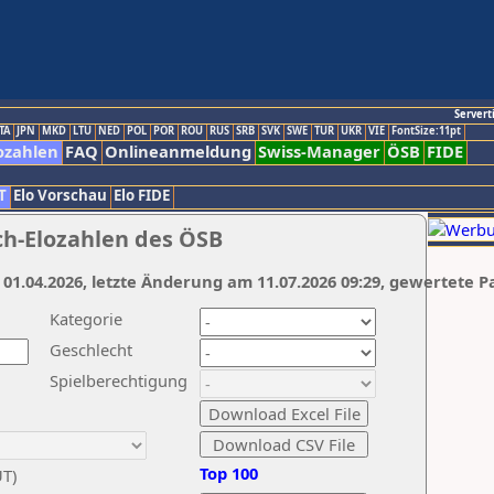
Servert
TA
JPN
MKD
LTU
NED
POL
POR
ROU
RUS
SRB
SVK
SWE
TUR
UKR
VIE
FontSize:11pt
ozahlen
FAQ
Onlineanmeldung
Swiss-Manager
ÖSB
FIDE
T
Elo Vorschau
Elo FIDE
ch-Elozahlen des ÖSB
 01.04.2026, letzte Änderung am 11.07.2026 09:29, gewertete P
Kategorie
Geschlecht
Spielberechtigung
Top 100
UT)