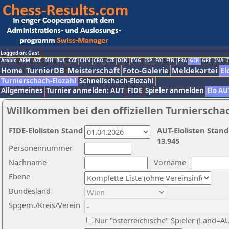
Logged on: Gast
Arabic
ARM
AZE
BIH
BUL
CAT
CHN
CRO
CZE
DEN
ENG
ESP
FAI
FIN
FRA
GER
GRE
INA
I
Home
TurnierDB
Meisterschaft
Foto-Galerie
Meldekartei
El
Turnierschach-Elozahl
Schnellschach-Elozahl
Allgemeines
Turnier anmelden: AUT
FIDE
Spieler anmelden
Elo AU
Willkommen bei den offiziellen Turnierscha
FIDE-Elolisten Stand
AUT-Elolisten Stand
13.945
Personennummer
Nachname
Vorname
Ebene
Bundesland
Spgem./Kreis/Verein
Nur "österreichische" Spieler (Land=A