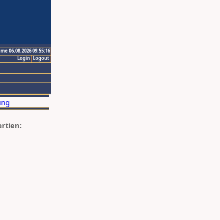
ime 06.08.2026 09:55:16
Login
Logout
artien: