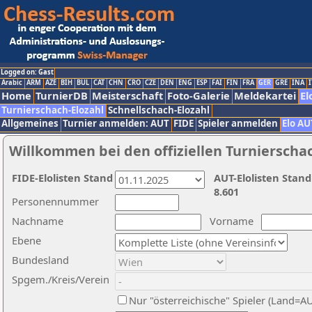
Logged on: Gast
Arabic
ARM
AZE
BIH
BUL
CAT
CHN
CRO
CZE
DEN
ENG
ESP
FAI
FIN
FRA
GER
GRE
INA
I
Home
TurnierDB
Meisterschaft
Foto-Galerie
Meldekartei
El
Turnierschach-Elozahl
Schnellschach-Elozahl
Allgemeines
Turnier anmelden: AUT
FIDE
Spieler anmelden
Elo AU
Willkommen bei den offiziellen Turnierscha
FIDE-Elolisten Stand
AUT-Elolisten Stand
8.601
Personennummer
Nachname
Vorname
Ebene
Bundesland
Spgem./Kreis/Verein
Nur "österreichische" Spieler (Land=A