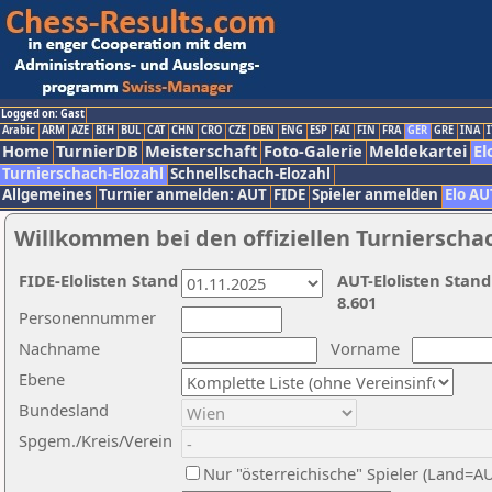
Logged on: Gast
Arabic
ARM
AZE
BIH
BUL
CAT
CHN
CRO
CZE
DEN
ENG
ESP
FAI
FIN
FRA
GER
GRE
INA
I
Home
TurnierDB
Meisterschaft
Foto-Galerie
Meldekartei
El
Turnierschach-Elozahl
Schnellschach-Elozahl
Allgemeines
Turnier anmelden: AUT
FIDE
Spieler anmelden
Elo AU
Willkommen bei den offiziellen Turnierscha
FIDE-Elolisten Stand
AUT-Elolisten Stand
8.601
Personennummer
Nachname
Vorname
Ebene
Bundesland
Spgem./Kreis/Verein
Nur "österreichische" Spieler (Land=A