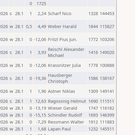
0
1725
2026
s
28.1
1
2,24
Scharf Nico
1328
144453
2026
w
28.1
0,5
4,49
Weber Harald
1844
115827
2026
w
28.1
0
-12,06
Fritzl Pius Jun.
1772
103206
Reischl Alexander
2026
s
28.1
1
3,93
1416
149020
Michael
2026
w
28.1
0
-12,06
Krassnitzer Julia
1778
100888
Hausberger
2026
s
28.1
0
-19,36
1586
138167
Christoph
2026
w
28.1
1
1,96
Astner Niklas
1309
149141
2026
s
28.1
1
12,63
Ragossnig Helmut
1690
111511
2026
w
28.1
0
-13,19
Wieser Gerald
1747
116182
2026
w
28.1
0
-15,15
Schindler Rudolf
1693
146399
2026
w
28.1
0
-7,29
Ressmann Walter
1912
111883
2026
w
28.1
1
1,68
Lapan Paul
1232
145511