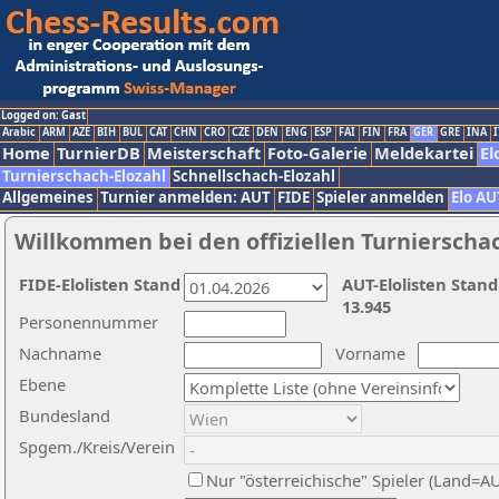
Logged on: Gast
Arabic
ARM
AZE
BIH
BUL
CAT
CHN
CRO
CZE
DEN
ENG
ESP
FAI
FIN
FRA
GER
GRE
INA
I
Home
TurnierDB
Meisterschaft
Foto-Galerie
Meldekartei
El
Turnierschach-Elozahl
Schnellschach-Elozahl
Allgemeines
Turnier anmelden: AUT
FIDE
Spieler anmelden
Elo AU
Willkommen bei den offiziellen Turnierscha
FIDE-Elolisten Stand
AUT-Elolisten Stand
13.945
Personennummer
Nachname
Vorname
Ebene
Bundesland
Spgem./Kreis/Verein
Nur "österreichische" Spieler (Land=A