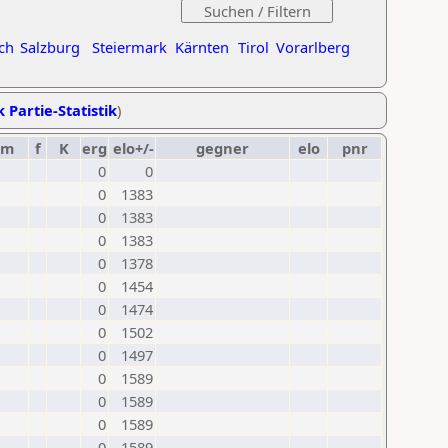
ch
Salzburg
Steiermark
Kärnten
Tirol
Vorarlberg
k Partie-Statistik
)
um
f
K
erg
elo+/-
gegner
elo
pnr
0
0
0
1383
0
1383
0
1383
0
1378
0
1454
0
1474
0
1502
0
1497
0
1589
0
1589
0
1589
0
1589