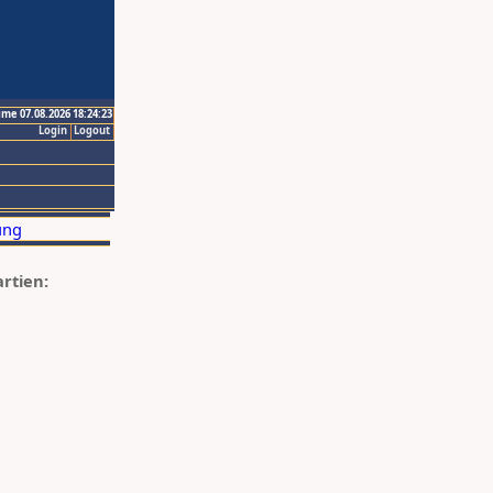
ime 07.08.2026 18:24:23
Login
Logout
artien: