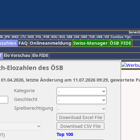
Servert
TA
JPN
MKD
LTU
NED
POL
POR
ROU
RUS
SRB
SVK
SWE
TUR
UKR
VIE
FontSize:11pt
ozahlen
FAQ
Onlineanmeldung
Swiss-Manager
ÖSB
FIDE
T
Elo Vorschau
Elo FIDE
ch-Elozahlen des ÖSB
 01.04.2026, letzte Änderung am 11.07.2026 09:29, gewertete P
Kategorie
Geschlecht
Spielberechtigung
Top 100
UT)