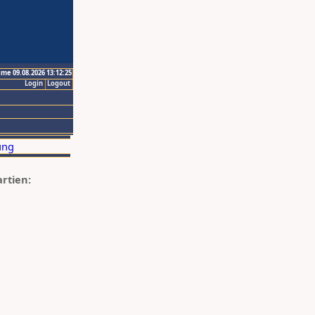
ime 09.08.2026 13:12:25
Login
Logout
artien: