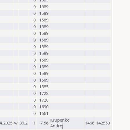
0
1589
0
1589
0
1589
0
1589
0
1589
0
1589
0
1589
0
1589
0
1589
0
1589
0
1589
0
1589
0
1585
0
1728
0
1728
0
1690
0
1661
Krupenko
4.2025
w
30.2
1
7,56
1466
142553
Andrej