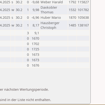
4.2025
s
30.2
0
-9,68
Weber Harald
1792
115827
Daxkobler
4.2025
w
30.2
1
9,98
1532
101782
Thomas
4.2025
s
30.2
0
-6,96
Huber Mario
1870
105638
Hausberger
4.2025
w
30.2
1
8,17
1485
138167
Christoph
3
9,1
0
1670
0
1702
0
1725
0
1673
0
1673
0
1676
 der nächsten Wertungsperiode.
d in der Liste nicht enthalten.