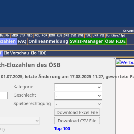
Servert
TA
JPN
MKD
LTU
NED
POL
POR
ROU
RUS
SRB
SVK
SWE
TUR
UKR
VIE
FontSize:11pt
ozahlen
FAQ
Onlineanmeldung
Swiss-Manager
ÖSB
FIDE
T
Elo Vorschau
Elo FIDE
ch-Elozahlen des ÖSB
 01.07.2025, letzte Änderung am 17.08.2025 11:27, gewertete P
Kategorie
Geschlecht
Spielberechtigung
Top 100
UT)