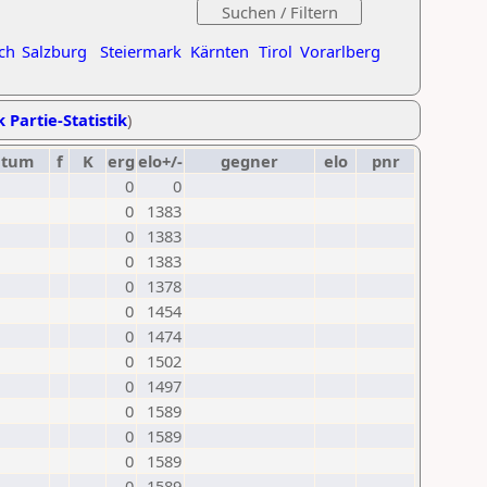
ch
Salzburg
Steiermark
Kärnten
Tirol
Vorarlberg
k Partie-Statistik
)
atum
f
K
erg
elo+/-
gegner
elo
pnr
0
0
0
1383
0
1383
0
1383
0
1378
0
1454
0
1474
0
1502
0
1497
0
1589
0
1589
0
1589
0
1589