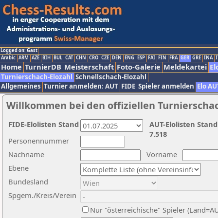
Logged on: Gast
Arabic
ARM
AZE
BIH
BUL
CAT
CHN
CRO
CZE
DEN
ENG
ESP
FAI
FIN
FRA
GER
GRE
INA
I
Home
TurnierDB
Meisterschaft
Foto-Galerie
Meldekartei
El
Turnierschach-Elozahl
Schnellschach-Elozahl
Allgemeines
Turnier anmelden: AUT
FIDE
Spieler anmelden
Elo AU
Willkommen bei den offiziellen Turnierscha
FIDE-Elolisten Stand
AUT-Elolisten Stand
7.518
Personennummer
Nachname
Vorname
Ebene
Bundesland
Spgem./Kreis/Verein
Nur "österreichische" Spieler (Land=A