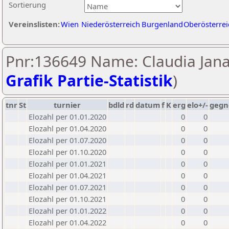
Sortierung
Vereinslisten:
Wien
Niederösterreich
Burgenland
Oberösterrei
Pnr:136649 Name: Claudia Jana
Grafik Partie-Statistik
)
tnr
St
turnier
bdld
rd
datum
f
K
erg
elo+/-
gegn
Elozahl per 01.01.2020
0
0
Elozahl per 01.04.2020
0
0
Elozahl per 01.07.2020
0
0
Elozahl per 01.10.2020
0
0
Elozahl per 01.01.2021
0
0
Elozahl per 01.04.2021
0
0
Elozahl per 01.07.2021
0
0
Elozahl per 01.10.2021
0
0
Elozahl per 01.01.2022
0
0
Elozahl per 01.04.2022
0
0