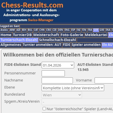
Logged on: Gast
Arabic
ARM
AZE
BIH
BUL
CAT
CHN
CRO
CZE
DEN
ENG
ESP
FAI
FIN
FRA
GER
GRE
INA
I
Home
TurnierDB
Meisterschaft
Foto-Galerie
Meldekartei
El
Turnierschach-Elozahl
Schnellschach-Elozahl
Allgemeines
Turnier anmelden: AUT
FIDE
Spieler anmelden
Elo AU
Willkommen bei den offiziellen Turnierscha
FIDE-Elolisten Stand
AUT-Elolisten Stand
13.945
Personennummer
Nachname
Vorname
Ebene
Bundesland
Spgem./Kreis/Verein
Nur "österreichische" Spieler (Land=A