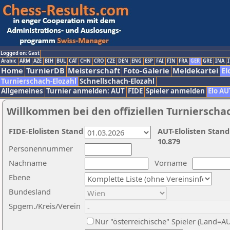
Logged on: Gast
Arabic
ARM
AZE
BIH
BUL
CAT
CHN
CRO
CZE
DEN
ENG
ESP
FAI
FIN
FRA
GER
GRE
INA
I
Home
TurnierDB
Meisterschaft
Foto-Galerie
Meldekartei
El
Turnierschach-Elozahl
Schnellschach-Elozahl
Allgemeines
Turnier anmelden: AUT
FIDE
Spieler anmelden
Elo AU
Willkommen bei den offiziellen Turnierscha
FIDE-Elolisten Stand
AUT-Elolisten Stand
10.879
Personennummer
Nachname
Vorname
Ebene
Bundesland
Spgem./Kreis/Verein
Nur "österreichische" Spieler (Land=A