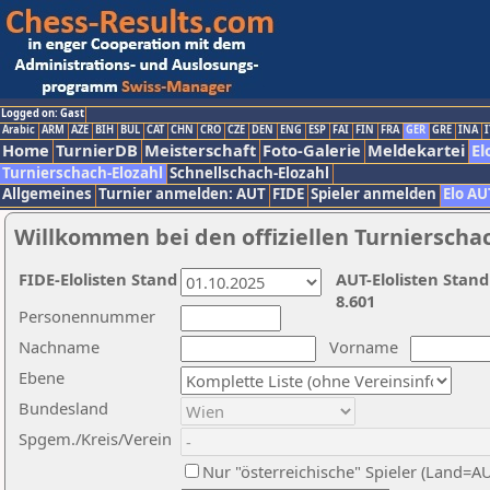
Logged on: Gast
Arabic
ARM
AZE
BIH
BUL
CAT
CHN
CRO
CZE
DEN
ENG
ESP
FAI
FIN
FRA
GER
GRE
INA
I
Home
TurnierDB
Meisterschaft
Foto-Galerie
Meldekartei
El
Turnierschach-Elozahl
Schnellschach-Elozahl
Allgemeines
Turnier anmelden: AUT
FIDE
Spieler anmelden
Elo AU
Willkommen bei den offiziellen Turnierscha
FIDE-Elolisten Stand
AUT-Elolisten Stand
8.601
Personennummer
Nachname
Vorname
Ebene
Bundesland
Spgem./Kreis/Verein
Nur "österreichische" Spieler (Land=A