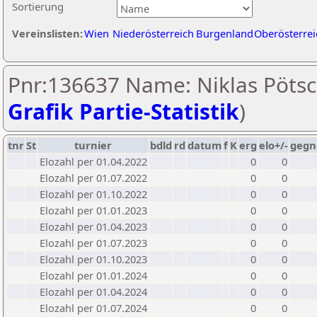
Sortierung
Vereinslisten:
Wien
Niederösterreich
Burgenland
Oberösterrei
Pnr:136637 Name: Niklas Pötsc
Grafik Partie-Statistik
)
tnr
St
turnier
bdld
rd
datum
f
K
erg
elo+/-
gegn
Elozahl per 01.04.2022
0
0
Elozahl per 01.07.2022
0
0
Elozahl per 01.10.2022
0
0
Elozahl per 01.01.2023
0
0
Elozahl per 01.04.2023
0
0
Elozahl per 01.07.2023
0
0
Elozahl per 01.10.2023
0
0
Elozahl per 01.01.2024
0
0
Elozahl per 01.04.2024
0
0
Elozahl per 01.07.2024
0
0