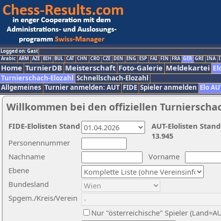
Logged on: Gast
Arabic
ARM
AZE
BIH
BUL
CAT
CHN
CRO
CZE
DEN
ENG
ESP
FAI
FIN
FRA
GER
GRE
INA
I
Home
TurnierDB
Meisterschaft
Foto-Galerie
Meldekartei
El
Turnierschach-Elozahl
Schnellschach-Elozahl
Allgemeines
Turnier anmelden: AUT
FIDE
Spieler anmelden
Elo AU
Willkommen bei den offiziellen Turnierscha
FIDE-Elolisten Stand
AUT-Elolisten Stand
13.945
Personennummer
Nachname
Vorname
Ebene
Bundesland
Spgem./Kreis/Verein
Nur "österreichische" Spieler (Land=A