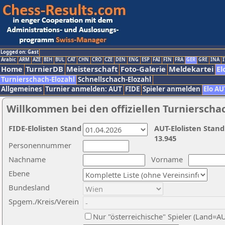
Logged on: Gast
Arabic
ARM
AZE
BIH
BUL
CAT
CHN
CRO
CZE
DEN
ENG
ESP
FAI
FIN
FRA
GER
GRE
INA
I
Home
TurnierDB
Meisterschaft
Foto-Galerie
Meldekartei
El
Turnierschach-Elozahl
Schnellschach-Elozahl
Allgemeines
Turnier anmelden: AUT
FIDE
Spieler anmelden
Elo AU
Willkommen bei den offiziellen Turnierscha
FIDE-Elolisten Stand
AUT-Elolisten Stand
13.945
Personennummer
Nachname
Vorname
Ebene
Bundesland
Spgem./Kreis/Verein
Nur "österreichische" Spieler (Land=A