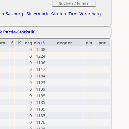
ch
Salzburg
Steiermark
Kärnten
Tirol
Vorarlberg
k Partie-Statistik
)
um
f
K
erg
elo+/-
gegner
elo
pnr
0
1208
0
1224
0
1106
0
1117
0
1184
0
1123
0
1139
0
1185
0
1135
0
1135
0
1135
0
1176
0
1176