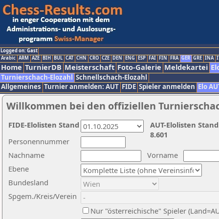
Logged on: Gast
Arabic
ARM
AZE
BIH
BUL
CAT
CHN
CRO
CZE
DEN
ENG
ESP
FAI
FIN
FRA
GER
GRE
INA
I
Home
TurnierDB
Meisterschaft
Foto-Galerie
Meldekartei
El
Turnierschach-Elozahl
Schnellschach-Elozahl
Allgemeines
Turnier anmelden: AUT
FIDE
Spieler anmelden
Elo AU
Willkommen bei den offiziellen Turnierscha
FIDE-Elolisten Stand
AUT-Elolisten Stand
8.601
Personennummer
Nachname
Vorname
Ebene
Bundesland
Spgem./Kreis/Verein
Nur "österreichische" Spieler (Land=A