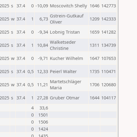
.2025
s
37.4
0
-10,09
Moscovitch Shelly
1646
142773
Gstrein-Gutkauf
.2025
w
37.4
1
6,73
1209
142333
Oliver
.2025
s
37.4
0
-9,34
Lobnig Tristan
1659
141282
Walketseder
.2025
s
37.4
1
10,84
1311
134739
Christine
.2025
w
37.4
0
-9,71
Kucher Wilhelm
1647
107653
.2025
s
37.4
0,5
12,33
Peierl Walter
1735
110471
Martetschläger
.2025
w
37.4
0,5
11,21
1706
120680
Maria
.2025
s
37.4
1
27,28
Gruber Otmar
1644
104117
4
33,6
0
1501
0
1506
0
1424
0
1435