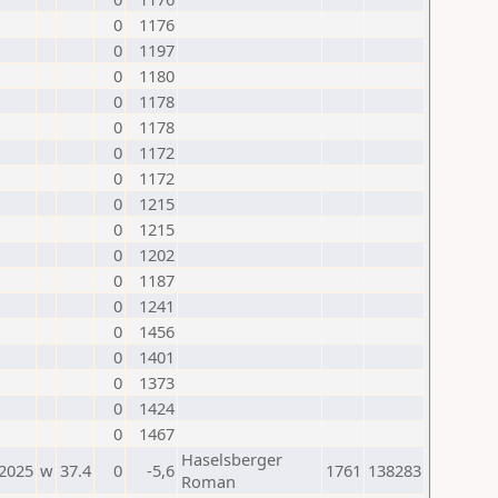
0
1176
0
1197
0
1180
0
1178
0
1178
0
1172
0
1172
0
1215
0
1215
0
1202
0
1187
0
1241
0
1456
0
1401
0
1373
0
1424
0
1467
Haselsberger
.2025
w
37.4
0
-5,6
1761
138283
Roman