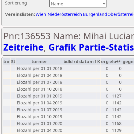
Sortierung
Vereinslisten:
Wien
Niederösterreich
Burgenland
Oberösterrei
Pnr:136553 Name: Mihai Lucian
Zeitreihe
,
Grafik Partie-Statis
tnr
St
turnier
bdld
rd
datum
f
K
erg
elo+/-
gegn
Elozahl per 01.01.2018
0
0
Elozahl per 01.04.2018
0
0
Elozahl per 01.07.2018
0
0
Elozahl per 01.10.2018
0
0
Elozahl per 01.01.2019
0
1127
Elozahl per 01.04.2019
0
1142
Elozahl per 01.07.2019
0
1142
Elozahl per 01.10.2019
0
1142
Elozahl per 01.01.2020
0
1168
Elozahl per 01.04.2020
0
1129