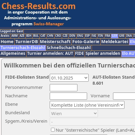
Logged on: Gast
Arabic
ARM
AZE
BIH
BUL
CAT
CHN
CRO
CZE
DEN
ENG
ESP
FAI
FIN
FRA
GER
GRE
INA
I
Home
TurnierDB
Meisterschaft
Foto-Galerie
Meldekartei
El
Turnierschach-Elozahl
Schnellschach-Elozahl
Allgemeines
Turnier anmelden: AUT
FIDE
Spieler anmelden
Elo AU
Willkommen bei den offiziellen Turnierscha
FIDE-Elolisten Stand
AUT-Elolisten Stand
8.601
Personennummer
Nachname
Vorname
Ebene
Bundesland
Spgem./Kreis/Verein
Nur "österreichische" Spieler (Land=A