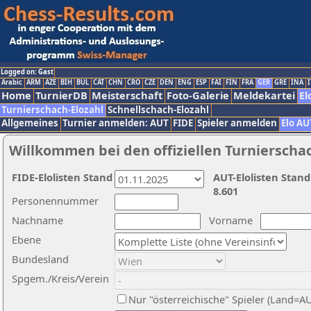
Logged on: Gast
Arabic
ARM
AZE
BIH
BUL
CAT
CHN
CRO
CZE
DEN
ENG
ESP
FAI
FIN
FRA
GER
GRE
INA
I
Home
TurnierDB
Meisterschaft
Foto-Galerie
Meldekartei
El
Turnierschach-Elozahl
Schnellschach-Elozahl
Allgemeines
Turnier anmelden: AUT
FIDE
Spieler anmelden
Elo AU
Willkommen bei den offiziellen Turnierscha
FIDE-Elolisten Stand
AUT-Elolisten Stand
8.601
Personennummer
Nachname
Vorname
Ebene
Bundesland
Spgem./Kreis/Verein
Nur "österreichische" Spieler (Land=A