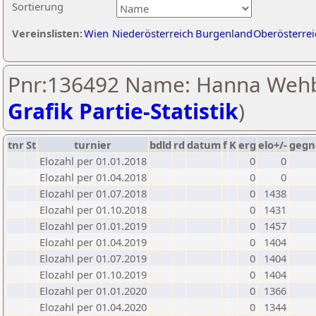
Sortierung
Vereinslisten:
Wien
Niederösterreich
Burgenland
Oberösterrei
Pnr:136492 Name: Hanna Wehb
Grafik Partie-Statistik
)
tnr
St
turnier
bdld
rd
datum
f
K
erg
elo+/-
gegn
Elozahl per 01.01.2018
0
0
Elozahl per 01.04.2018
0
0
Elozahl per 01.07.2018
0
1438
Elozahl per 01.10.2018
0
1431
Elozahl per 01.01.2019
0
1457
Elozahl per 01.04.2019
0
1404
Elozahl per 01.07.2019
0
1404
Elozahl per 01.10.2019
0
1404
Elozahl per 01.01.2020
0
1366
Elozahl per 01.04.2020
0
1344