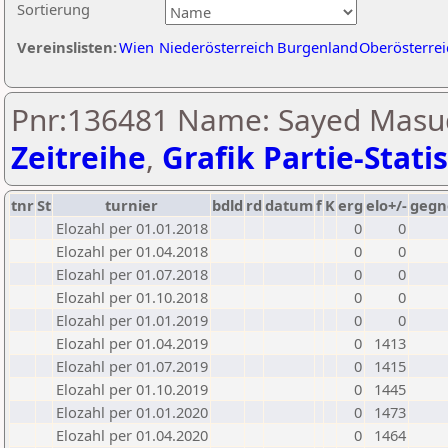
Sortierung
Vereinslisten:
Wien
Niederösterreich
Burgenland
Oberösterrei
Pnr:136481 Name: Sayed Masu
Zeitreihe
,
Grafik Partie-Statis
tnr
St
turnier
bdld
rd
datum
f
K
erg
elo+/-
gegn
Elozahl per 01.01.2018
0
0
Elozahl per 01.04.2018
0
0
Elozahl per 01.07.2018
0
0
Elozahl per 01.10.2018
0
0
Elozahl per 01.01.2019
0
0
Elozahl per 01.04.2019
0
1413
Elozahl per 01.07.2019
0
1415
Elozahl per 01.10.2019
0
1445
Elozahl per 01.01.2020
0
1473
Elozahl per 01.04.2020
0
1464