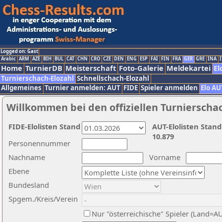
Logged on: Gast
Arabic
ARM
AZE
BIH
BUL
CAT
CHN
CRO
CZE
DEN
ENG
ESP
FAI
FIN
FRA
GER
GRE
INA
I
Home
TurnierDB
Meisterschaft
Foto-Galerie
Meldekartei
El
Turnierschach-Elozahl
Schnellschach-Elozahl
Allgemeines
Turnier anmelden: AUT
FIDE
Spieler anmelden
Elo AU
Willkommen bei den offiziellen Turnierscha
FIDE-Elolisten Stand
AUT-Elolisten Stand
10.879
Personennummer
Nachname
Vorname
Ebene
Bundesland
Spgem./Kreis/Verein
Nur "österreichische" Spieler (Land=A