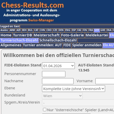
Logged on: Gast
Arabic
ARM
AZE
BIH
BUL
CAT
CHN
CRO
CZE
DEN
ENG
ESP
FAI
FIN
FRA
GER
GRE
INA
I
Home
TurnierDB
Meisterschaft
Foto-Galerie
Meldekartei
El
Turnierschach-Elozahl
Schnellschach-Elozahl
Allgemeines
Turnier anmelden: AUT
FIDE
Spieler anmelden
Elo AU
Willkommen bei den offiziellen Turnierscha
FIDE-Elolisten Stand
AUT-Elolisten Stand
13.945
Personennummer
Nachname
Vorname
Ebene
Bundesland
Spgem./Kreis/Verein
Nur "österreichische" Spieler (Land=A