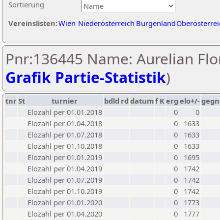
Sortierung
Vereinslisten:
Wien
Niederösterreich
Burgenland
Oberösterrei
Pnr:136445 Name: Aurelian Flor
Grafik Partie-Statistik
)
tnr
St
turnier
bdld
rd
datum
f
K
erg
elo+/-
gegn
Elozahl per 01.01.2018
0
0
Elozahl per 01.04.2018
0
1633
Elozahl per 01.07.2018
0
1633
Elozahl per 01.10.2018
0
1633
Elozahl per 01.01.2019
0
1695
Elozahl per 01.04.2019
0
1742
Elozahl per 01.07.2019
0
1742
Elozahl per 01.10.2019
0
1742
Elozahl per 01.01.2020
0
1773
Elozahl per 01.04.2020
0
1777