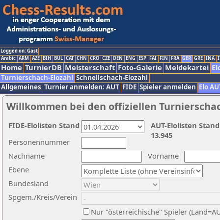
Logged on: Gast
Arabic
ARM
AZE
BIH
BUL
CAT
CHN
CRO
CZE
DEN
ENG
ESP
FAI
FIN
FRA
GER
GRE
INA
I
Home
TurnierDB
Meisterschaft
Foto-Galerie
Meldekartei
El
Turnierschach-Elozahl
Schnellschach-Elozahl
Allgemeines
Turnier anmelden: AUT
FIDE
Spieler anmelden
Elo AU
Willkommen bei den offiziellen Turnierscha
FIDE-Elolisten Stand
AUT-Elolisten Stand
13.945
Personennummer
Nachname
Vorname
Ebene
Bundesland
Spgem./Kreis/Verein
Nur "österreichische" Spieler (Land=A