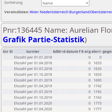
Sortierung
Vereinslisten:
Wien
Niederösterreich
Burgenland
Oberösterrei
Pnr:136445 Name: Aurelian Flor
Grafik Partie-Statistik
)
tnr
St
turnier
bdld
rd
datum
f
K
erg
elo+/-
gegn
Elozahl per 01.01.2018
0
0
Elozahl per 01.04.2018
0
1633
Elozahl per 01.07.2018
0
1633
Elozahl per 01.10.2018
0
1633
Elozahl per 01.01.2019
0
1695
Elozahl per 01.04.2019
0
1742
Elozahl per 01.07.2019
0
1742
Elozahl per 01.10.2019
0
1742
Elozahl per 01.01.2020
0
1773
Elozahl per 01.04.2020
0
1777