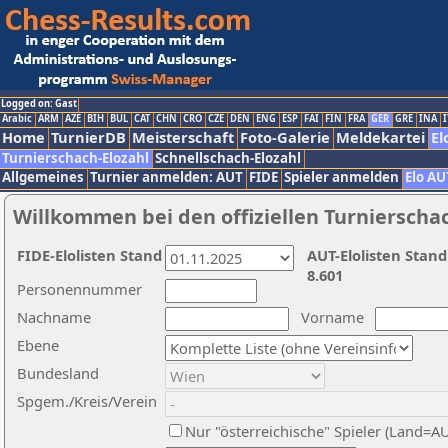
Logged on: Gast
Arabic
ARM
AZE
BIH
BUL
CAT
CHN
CRO
CZE
DEN
ENG
ESP
FAI
FIN
FRA
GER
GRE
INA
I
Home
TurnierDB
Meisterschaft
Foto-Galerie
Meldekartei
El
Turnierschach-Elozahl
Schnellschach-Elozahl
Allgemeines
Turnier anmelden: AUT
FIDE
Spieler anmelden
Elo AU
Willkommen bei den offiziellen Turnierscha
FIDE-Elolisten Stand
AUT-Elolisten Stand
8.601
Personennummer
Nachname
Vorname
Ebene
Bundesland
Spgem./Kreis/Verein
Nur "österreichische" Spieler (Land=A