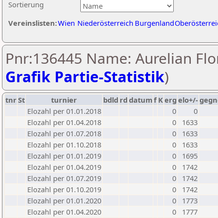
Sortierung
Vereinslisten:
Wien
Niederösterreich
Burgenland
Oberösterrei
Pnr:136445 Name: Aurelian Flor
Grafik Partie-Statistik
)
tnr
St
turnier
bdld
rd
datum
f
K
erg
elo+/-
gegn
Elozahl per 01.01.2018
0
0
Elozahl per 01.04.2018
0
1633
Elozahl per 01.07.2018
0
1633
Elozahl per 01.10.2018
0
1633
Elozahl per 01.01.2019
0
1695
Elozahl per 01.04.2019
0
1742
Elozahl per 01.07.2019
0
1742
Elozahl per 01.10.2019
0
1742
Elozahl per 01.01.2020
0
1773
Elozahl per 01.04.2020
0
1777