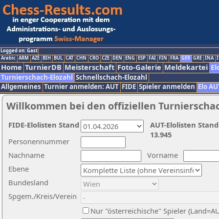
Logged on: Gast
Arabic
ARM
AZE
BIH
BUL
CAT
CHN
CRO
CZE
DEN
ENG
ESP
FAI
FIN
FRA
GER
GRE
INA
I
Home
TurnierDB
Meisterschaft
Foto-Galerie
Meldekartei
El
Turnierschach-Elozahl
Schnellschach-Elozahl
Allgemeines
Turnier anmelden: AUT
FIDE
Spieler anmelden
Elo AU
Willkommen bei den offiziellen Turnierscha
FIDE-Elolisten Stand
AUT-Elolisten Stand
13.945
Personennummer
Nachname
Vorname
Ebene
Bundesland
Spgem./Kreis/Verein
Nur "österreichische" Spieler (Land=A