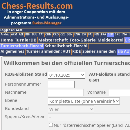
Logged on: Gast
Arabic
ARM
AZE
BIH
BUL
CAT
CHN
CRO
CZE
DEN
ENG
ESP
FAI
FIN
FRA
GER
GRE
INA
I
Home
TurnierDB
Meisterschaft
Foto-Galerie
Meldekartei
El
Turnierschach-Elozahl
Schnellschach-Elozahl
Allgemeines
Turnier anmelden: AUT
FIDE
Spieler anmelden
Elo AU
Willkommen bei den offiziellen Turnierscha
FIDE-Elolisten Stand
AUT-Elolisten Stand
8.601
Personennummer
Nachname
Vorname
Ebene
Bundesland
Spgem./Kreis/Verein
Nur "österreichische" Spieler (Land=A