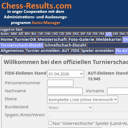
Logged on: Gast
Arabic
ARM
AZE
BIH
BUL
CAT
CHN
CRO
CZE
DEN
ENG
ESP
FAI
FIN
FRA
GER
GRE
INA
I
Home
TurnierDB
Meisterschaft
Foto-Galerie
Meldekartei
El
Turnierschach-Elozahl
Schnellschach-Elozahl
Allgemeines
Turnier anmelden: AUT
FIDE
Spieler anmelden
Elo AU
Willkommen bei den offiziellen Turnierscha
FIDE-Elolisten Stand
AUT-Elolisten Stand
13.945
Personennummer
Nachname
Vorname
Ebene
Bundesland
Spgem./Kreis/Verein
Nur "österreichische" Spieler (Land=A