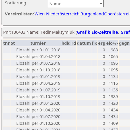
Sortierung
Vereinslisten:
Wien
Niederösterreich
Burgenland
Oberösterrei
Pnr:136433 Name: Fedir Maksymiuk (
Grafik Elo-Zeitreihe
,
Graf
tnr
St
turnier
bdld
rd
datum
f
K
erg
elo+/-
gegn
Elozahl per 01.01.2018
0
983
Elozahl per 01.04.2018
0
1065
Elozahl per 01.07.2018
0
1095
Elozahl per 01.10.2018
0
1095
Elozahl per 01.01.2019
0
1134
Elozahl per 01.04.2019
0
1116
Elozahl per 01.07.2019
0
1136
Elozahl per 01.10.2019
0
1389
Elozahl per 01.01.2020
0
1420
Elozahl per 01.04.2020
0
1434
Elozahl per 01.07.2020
0
1434
Elozahl per 01.10.2020
0
1409
Elozahl per 01.01.2021
0
1437