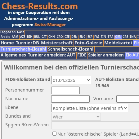
Logged on: Gast
Arabic
ARM
AZE
BIH
BUL
CAT
CHN
CRO
CZE
DEN
ENG
ESP
FAI
FIN
FRA
GER
GRE
INA
I
Home
TurnierDB
Meisterschaft
Foto-Galerie
Meldekartei
El
Turnierschach-Elozahl
Schnellschach-Elozahl
Allgemeines
Turnier anmelden: AUT
FIDE
Spieler anmelden
Elo AU
Willkommen bei den offiziellen Turnierscha
FIDE-Elolisten Stand
AUT-Elolisten Stand
13.945
Personennummer
Nachname
Vorname
Ebene
Bundesland
Spgem./Kreis/Verein
Nur "österreichische" Spieler (Land=A