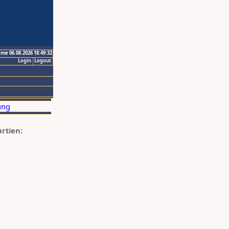
ime 06.08.2026 18:49:32
Login
Logout
artien: