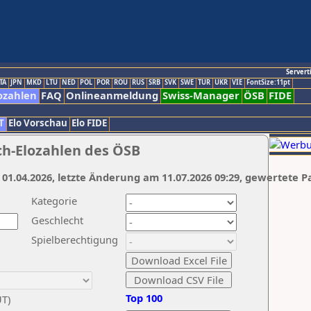
Servert
TA
JPN
MKD
LTU
NED
POL
POR
ROU
RUS
SRB
SVK
SWE
TUR
UKR
VIE
FontSize:11pt
ozahlen
FAQ
Onlineanmeldung
Swiss-Manager
ÖSB
FIDE
T
Elo Vorschau
Elo FIDE
ch-Elozahlen des ÖSB
 01.04.2026, letzte Änderung am 11.07.2026 09:29, gewertete P
Kategorie
Geschlecht
Spielberechtigung
Top 100
UT)