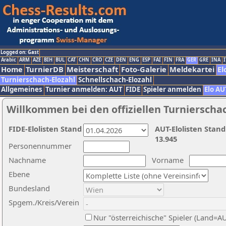
Logged on: Gast
Arabic
ARM
AZE
BIH
BUL
CAT
CHN
CRO
CZE
DEN
ENG
ESP
FAI
FIN
FRA
GER
GRE
INA
I
Home
TurnierDB
Meisterschaft
Foto-Galerie
Meldekartei
El
Turnierschach-Elozahl
Schnellschach-Elozahl
Allgemeines
Turnier anmelden: AUT
FIDE
Spieler anmelden
Elo AU
Willkommen bei den offiziellen Turnierscha
FIDE-Elolisten Stand
AUT-Elolisten Stand
13.945
Personennummer
Nachname
Vorname
Ebene
Bundesland
Spgem./Kreis/Verein
Nur "österreichische" Spieler (Land=A