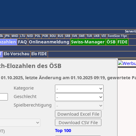
Servert
TA
JPN
MKD
LTU
NED
POL
POR
ROU
RUS
SRB
SVK
SWE
TUR
UKR
VIE
FontSize:11pt
ozahlen
FAQ
Onlineanmeldung
Swiss-Manager
ÖSB
FIDE
T
Elo Vorschau
Elo FIDE
ch-Elozahlen des ÖSB
 01.10.2025, letzte Änderung am 01.10.2025 09:19, gewertete P
Kategorie
Geschlecht
Spielberechtigung
Top 100
UT)