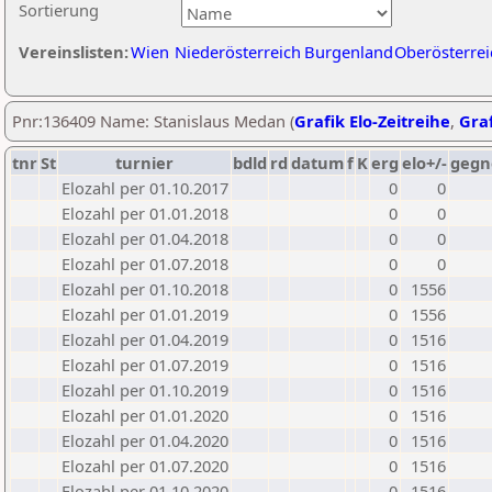
Sortierung
Vereinslisten:
Wien
Niederösterreich
Burgenland
Oberösterrei
Pnr:136409 Name: Stanislaus Medan (
Grafik Elo-Zeitreihe
,
Graf
tnr
St
turnier
bdld
rd
datum
f
K
erg
elo+/-
gegn
Elozahl per 01.10.2017
0
0
Elozahl per 01.01.2018
0
0
Elozahl per 01.04.2018
0
0
Elozahl per 01.07.2018
0
0
Elozahl per 01.10.2018
0
1556
Elozahl per 01.01.2019
0
1556
Elozahl per 01.04.2019
0
1516
Elozahl per 01.07.2019
0
1516
Elozahl per 01.10.2019
0
1516
Elozahl per 01.01.2020
0
1516
Elozahl per 01.04.2020
0
1516
Elozahl per 01.07.2020
0
1516
Elozahl per 01.10.2020
0
1516