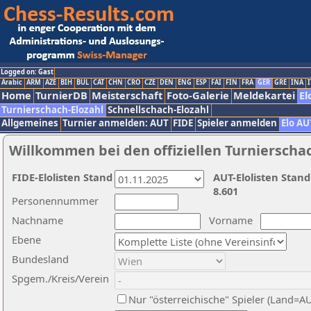
Logged on: Gast
Arabic
ARM
AZE
BIH
BUL
CAT
CHN
CRO
CZE
DEN
ENG
ESP
FAI
FIN
FRA
GER
GRE
INA
I
Home
TurnierDB
Meisterschaft
Foto-Galerie
Meldekartei
El
Turnierschach-Elozahl
Schnellschach-Elozahl
Allgemeines
Turnier anmelden: AUT
FIDE
Spieler anmelden
Elo AU
Willkommen bei den offiziellen Turnierscha
FIDE-Elolisten Stand
AUT-Elolisten Stand
8.601
Personennummer
Nachname
Vorname
Ebene
Bundesland
Spgem./Kreis/Verein
Nur "österreichische" Spieler (Land=A