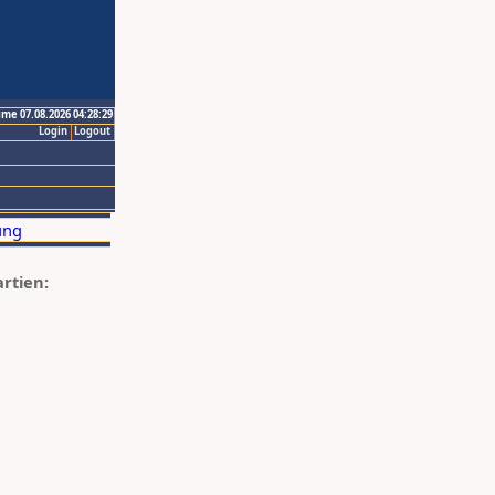
ime 07.08.2026 04:28:29
Login
Logout
artien: